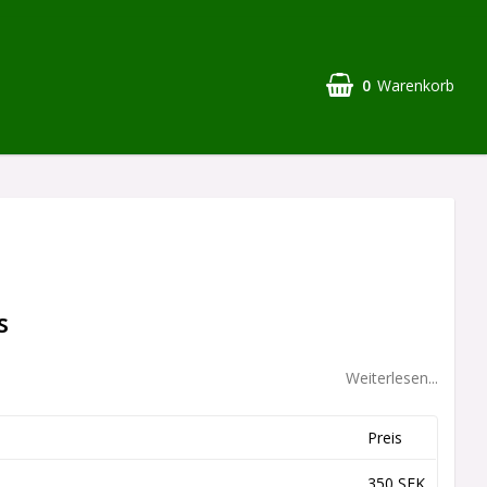
0
Warenkorb
s
Weiterlesen...
Preis
350 SEK