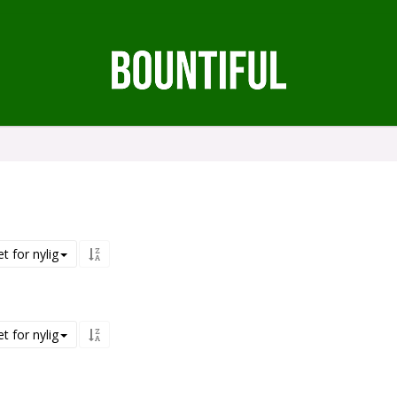
t for nylig
t for nylig